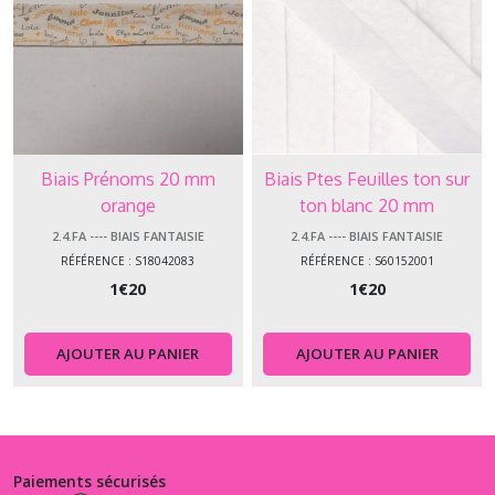
Biais Prénoms 20 mm
Biais Ptes Feuilles ton sur
orange
ton blanc 20 mm
2.4.FA ---- BIAIS FANTAISIE
2.4.FA ---- BIAIS FANTAISIE
RÉFÉRENCE : S18042083
RÉFÉRENCE : S60152001
1
€
20
1
€
20
AJOUTER AU PANIER
AJOUTER AU PANIER
Paiements sécurisés