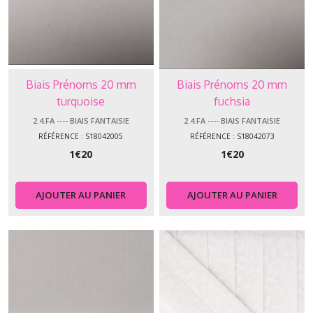
Biais Prénoms 20 mm
Biais Prénoms 20 mm
turquoise
fuchsia
2.4.FA ---- BIAIS FANTAISIE
2.4.FA ---- BIAIS FANTAISIE
RÉFÉRENCE : S18042005
RÉFÉRENCE : S18042073
1
€
20
1
€
20
AJOUTER AU PANIER
AJOUTER AU PANIER