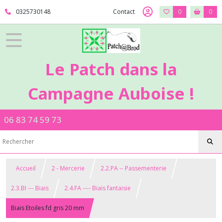
0325730148
Contact
0
0
Le Patch dans la
Campagne Auboise !
06 83 74 59 73
Accueil
2 - Mercerie
2.2.PA -- Passementerie
2.3.BI --- Biais
2.4.FA ---- Biais fantaisie
Biais Etoiles fd gris 20 mm