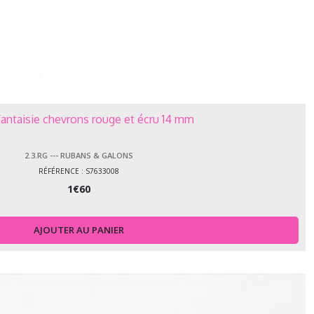
fantaisie chevrons rouge et écru 14 mm
2.3.RG --- RUBANS & GALONS
RÉFÉRENCE : S7633008
1
€
60
AJOUTER AU PANIER