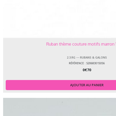
Ruban thème couture motifs marron
2.3.RG --- RUBANS & GALONS
RÉFÉRENCE : S20683015056
0
€
70
AJOUTER AU PANIER