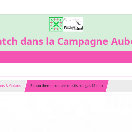
atch dans la Campagne Aubo
bans & Galons
Ruban thème couture motifs rouges 15 mm