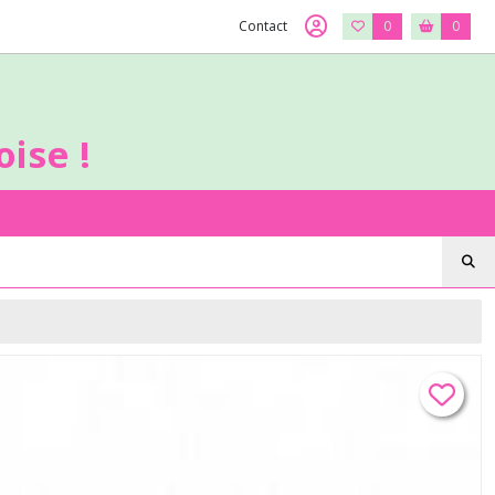
Contact
0
0
ise !