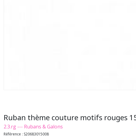
Ruban thème couture motifs rouges 
2.3.rg --- Rubans & Galons
Référence :
S20683015008