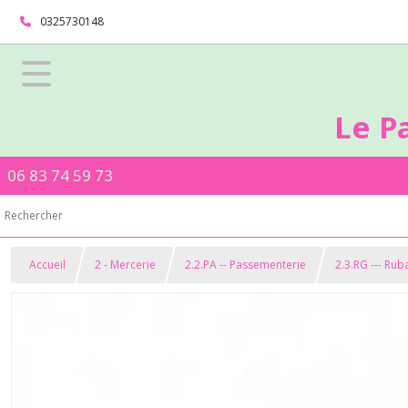
0325730148
Le P
06 83 74 59 73
Accueil
2 - Mercerie
2.2.PA -- Passementerie
2.3.RG --- Ru