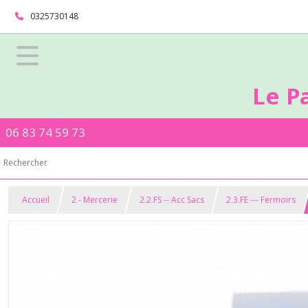
0325730148
Le P
06 83 74 59 73
Accueil
2 - Mercerie
2.2.FS -- Acc Sacs
2.3.FE --- Fermoirs