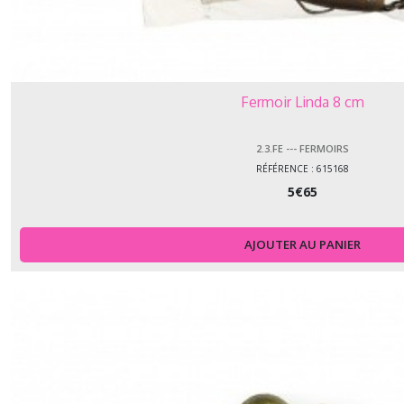
Fermoir Linda 8 cm
2.3.FE --- FERMOIRS
RÉFÉRENCE : 615168
5
€
65
AJOUTER AU PANIER