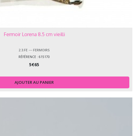
Fermoir Lorena 8.5 cm vieilli
2.3.FE --- FERMOIRS
RÉFÉRENCE : 615170
5
€
65
AJOUTER AU PANIER