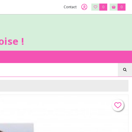
Contact
0
0
ise !