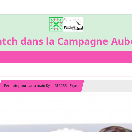
atch dans la Campagne Aubo
Fermoir pour sac à main Kylie 615233 - Prym