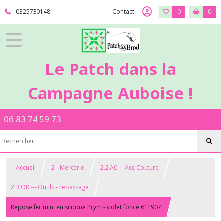
0325730148
Contact
0
0
Le Patch dans la
Campagne Auboise !
06 83 74 59 73
Accueil
2 - Mercerie
2.2.AC -- Acc Couture
2.3.OR --- Outils - repassage
Repose fer mini en silicone Prym - violet foncé 611907