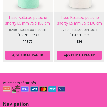
Tissu Kullaloo peluche
Tissu Kullaloo peluche
shorty 1.5 mm 75 x 100 cm
shorty 1.5 mm 75 x 100 cm
vert menthe 62307
blanc 62305
8.2.KU -- KULLALOO PELUCHE
8.2.KU -- KULLALOO PELUCHE
RÉFÉRENCE : 62307
RÉFÉRENCE : 62305
11
€
70
13
€
AJOUTER AU PANIER
AJOUTER AU PANIER
Paiements sécurisés
Navigation