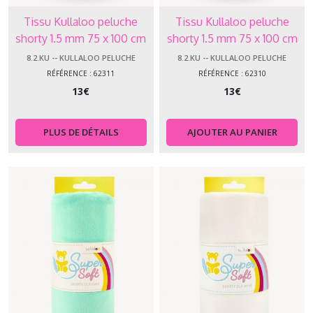
Tissu Kullaloo peluche
Tissu Kullaloo peluche
shorty 1.5 mm 75 x 100 cm
shorty 1.5 mm 75 x 100 cm
gris clair 62311
bleu moy 62310
8.2.KU -- KULLALOO PELUCHE
8.2.KU -- KULLALOO PELUCHE
RÉFÉRENCE : 62311
RÉFÉRENCE : 62310
13
€
13
€
PLUS DE DÉTAILS
AJOUTER AU PANIER