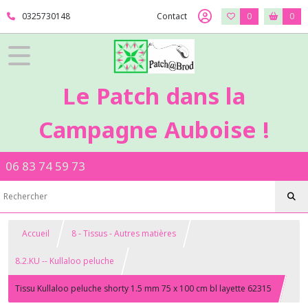
0325730148
Contact
0
0
Le Patch dans la
Campagne Auboise !
06 83 74 59 73
Accueil
8 - Tissus - Autres matières
8.2.KU -- Kullaloo peluche
Tissu Kullaloo peluche shorty 1.5 mm 75 x 100 cm bl layette 62315