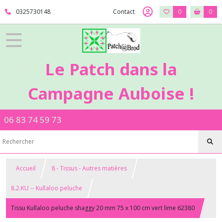
0325730148
Contact
0
0
Le Patch dans la
Campagne Auboise !
06 83 74 59 73
Accueil
8 - Tissus - Autres matières
8.2.KU -- Kullaloo peluche
Tissu Kullaloo peluche shaggy 20 mm 75 x 100 cm vert lime 62380