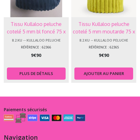
Tissu Kullaloo peluche
Tissu Kullaloo peluche
cotelé 5 mm bl foncé 75 x
cotelé 5 mm moutarde 75 x
100 cm 62366
100 cm 62365
8.2.KU -- KULLALOO PELUCHE
8.2.KU -- KULLALOO PELUCHE
RÉFÉRENCE : 62366
RÉFÉRENCE : 62365
9
€
90
9
€
90
PLUS DE DÉTAILS
AJOUTER AU PANIER
Paiements sécurisés
Navigation