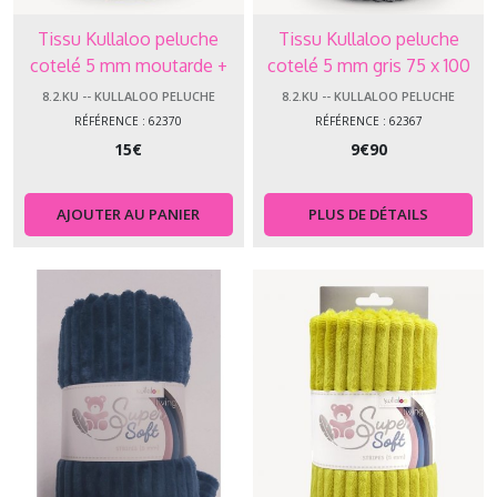
Tissu Kullaloo peluche
Tissu Kullaloo peluche
cotelé 5 mm moutarde +
cotelé 5 mm gris 75 x 100
shorty gouttes 75 x 100 cm
cm 62367
8.2.KU -- KULLALOO PELUCHE
8.2.KU -- KULLALOO PELUCHE
62370
RÉFÉRENCE : 62370
RÉFÉRENCE : 62367
15
€
9
€
90
AJOUTER AU PANIER
PLUS DE DÉTAILS