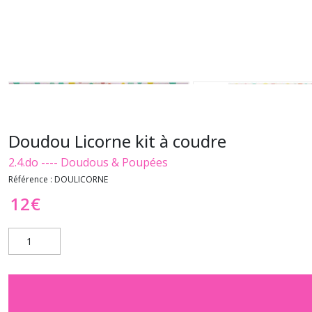
Doudou Licorne kit à coudre
2.4.do ---- Doudous & Poupées
Référence :
DOULICORNE
12
€