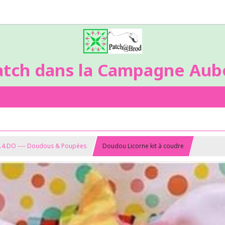
atch dans la Campagne Aubo
.4.DO ---- Doudous & Poupées
Doudou Licorne kit à coudre