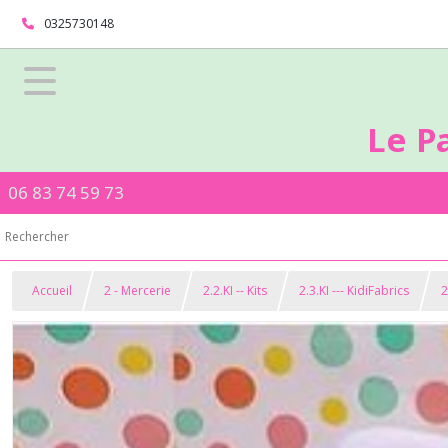
0325730148
Le P
06 83 74 59 73
Accueil
2 - Mercerie
2.2.KI -- Kits
2.3.KI --- KidiFabrics
2