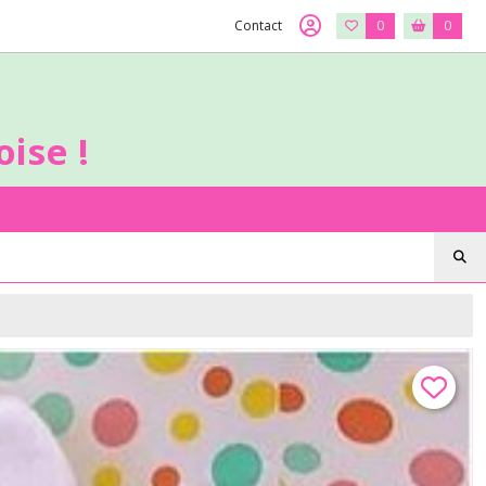
Contact
0
0
ise !