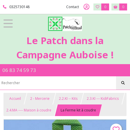
0325730148
Contact
0
0
Le Patch dans la
Campagne Auboise !
06 83 74 59 73
Accueil
2 - Mercerie
2.2.KI -- Kits
2.3.KI --- KidiFabrics
2.4.MA ---- Maison à coudre
La Ferme kit à coudre