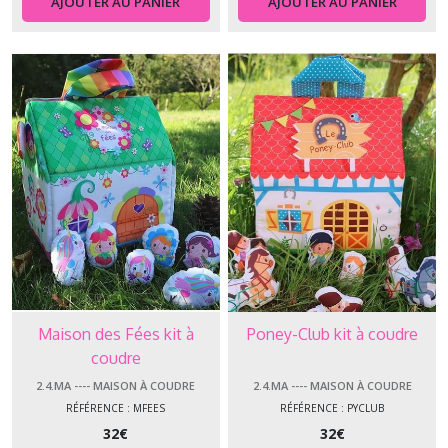
AJOUTER AU PANIER
AJOUTER AU PANIER
Maison des Fées kit à
Poney-Club kit à coudre
coudre
2.4.MA ---- MAISON À COUDRE
2.4.MA ---- MAISON À COUDRE
RÉFÉRENCE : MFEES
RÉFÉRENCE : PYCLUB
32
€
32
€