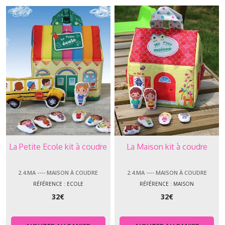
La Petite Ecole kit à coudre
La Maison kit à coudre
2.4.MA ---- MAISON À COUDRE
2.4.MA ---- MAISON À COUDRE
RÉFÉRENCE : ECOLE
RÉFÉRENCE : MAISON
32
€
32
€