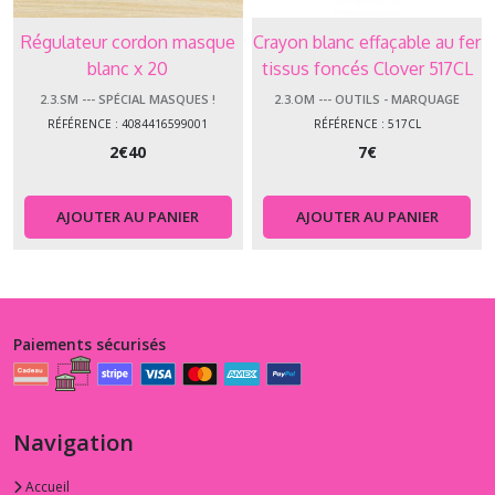
Régulateur cordon masque
Crayon blanc effaçable au fer
blanc x 20
tissus foncés Clover 517CL
2.3.SM --- SPÉCIAL MASQUES !
2.3.OM --- OUTILS - MARQUAGE
RÉFÉRENCE : 4084416599001
RÉFÉRENCE : 517CL
2
€
40
7
€
AJOUTER AU PANIER
AJOUTER AU PANIER
Paiements sécurisés
Navigation
Accueil