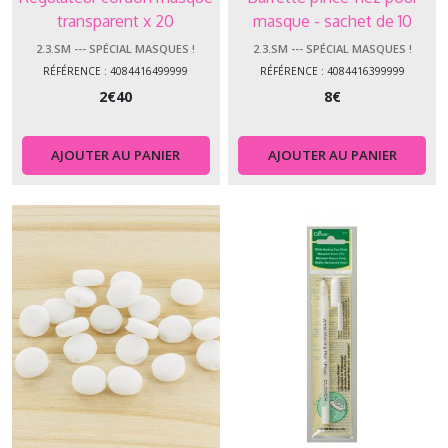
transparent x 20
masque - sachet de 10
unités
2.3.SM --- SPÉCIAL MASQUES !
2.3.SM --- SPÉCIAL MASQUES !
RÉFÉRENCE : 4084416499999
RÉFÉRENCE : 4084416399999
2
€
40
8
€
AJOUTER AU PANIER
AJOUTER AU PANIER