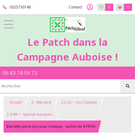
0325730148
Contact
0
0
Le Patch dans la
Campagne Auboise !
06 83 74 59 73
Accueil
2 - Mercerie
2.2.AC -- Acc Couture
2.3.SM --- Spécial masques !
Barrette pince-nez pour masque - sachet de 8 PRYM