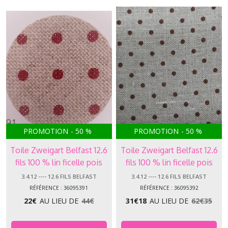
PROMOTION
-
50
%
PROMOTION
-
50
%
Toile Zweigart Belfast 12.6
Toile Zweigart Belfast 12.6
fils 100 % lin ficelle pois
fils 100 % lin ficelle pois
rouge (5391)
marron (5392)
3.4.12 ---- 12.6 FILS BELFAST
3.4.12 ---- 12.6 FILS BELFAST
RÉFÉRENCE : 36095391
RÉFÉRENCE : 36095392
22
€
AU LIEU DE
44
€
31
€
18
AU LIEU DE
62
€
35