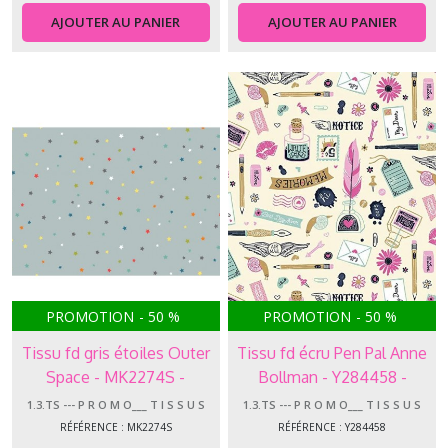
AJOUTER AU PANIER
AJOUTER AU PANIER
PROMOTION
-
50
%
PROMOTION
-
50
%
Tissu fd gris étoiles Outer
Tissu fd écru Pen Pal Anne
Space - MK2274S -
Bollman - Y284458 -
Makower
Clothworks
1.3.TS --- P R O M O___ T I S S U S
1.3.TS --- P R O M O___ T I S S U S
RÉFÉRENCE : MK2274S
RÉFÉRENCE : Y284458