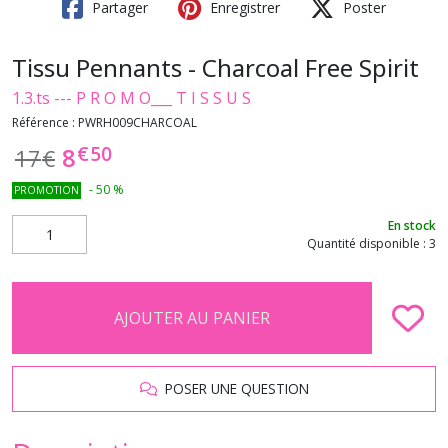
Partager
Enregistrer
Poster
Tissu Pennants - Charcoal Free Spirit
1.3.ts --- P R O M O___ T I S S U S
Référence :
PWRH009CHARCOAL
€
50
8
17
€
-
50
%
PROMOTION
En stock
Quantité disponible : 3
AJOUTER AU PANIER
POSER UNE QUESTION