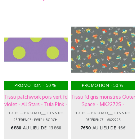
PROMOTION
-
50
%
PROMOTION
-
50
%
Tissu patchwork pois vert fd
Tissu fd gris monstres Outer
violet - All Stars - Tula Pink -
Space - MK2272S -
Free Spirit
Makower
1.3.TS --- P R O M O___ T I S S U S
1.3.TS --- P R O M O___ T I S S U S
RÉFÉRENCE : PWTP118ORCHI
RÉFÉRENCE : MK2272S
6
€
80
AU LIEU DE
13
€
60
7
€
50
AU LIEU DE
15
€