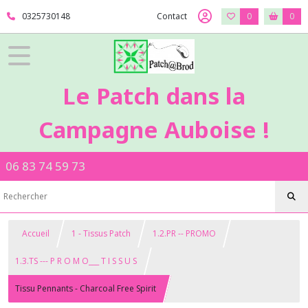
0325730148
Contact
0
0
Le Patch dans la
Campagne Auboise !
06 83 74 59 73
Accueil
1 - Tissus Patch
1.2.PR -- PROMO
1.3.TS --- P R O M O___ T I S S U S
Tissu Pennants - Charcoal Free Spirit