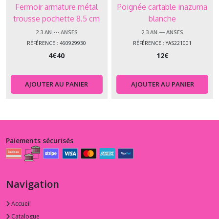
Fermoir armature métal
Poignée cartable inazuma
trousse pochette 8.5 cm
blanche
2.3.AN --- ANSES
2.3.AN --- ANSES
RÉFÉRENCE : 460929930
RÉFÉRENCE : YAS221001
4
€
40
12
€
AJOUTER AU PANIER
AJOUTER AU PANIER
Paiements sécurisés
Navigation
Accueil
Catalogue