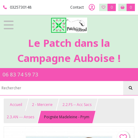
0325730148
Contact
0
0
Le Patch dans la
Campagne Auboise !
06 83 74 59 73
Accueil
2 - Mercerie
2.2.FS -- Acc Sacs
2.3.AN --- Anses
Poignée Madeleine - Prym