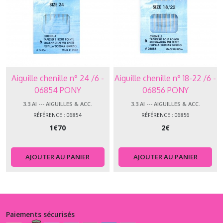
Aiguille chenille n° 24 /6 -
Aiguille chenille n° 18-22 /6 -
06854 PONY
06856 PONY
3.3.AI --- AIGUILLES & ACC.
3.3.AI --- AIGUILLES & ACC.
RÉFÉRENCE : 06854
RÉFÉRENCE : 06856
1
€
70
2
€
AJOUTER AU PANIER
AJOUTER AU PANIER
Paiements sécurisés