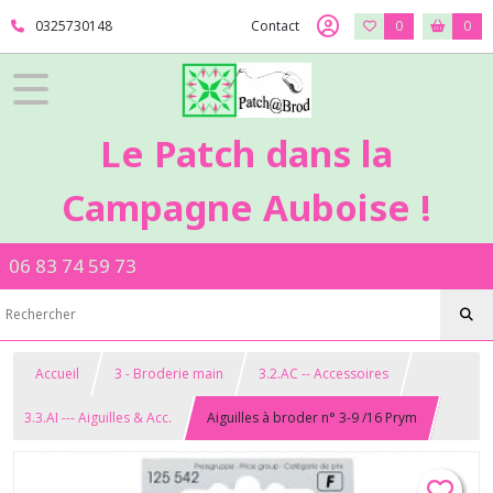
0325730148
Contact
0
0
Le Patch dans la
Campagne Auboise !
06 83 74 59 73
Accueil
3 - Broderie main
3.2.AC -- Accessoires
3.3.AI --- Aiguilles & Acc.
Aiguilles à broder n° 3-9 /16 Prym