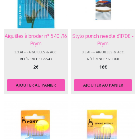
Aiguilles à broder n° 5-10 /16
Stylo punch needle 611708 -
Prym
Prym
3.3.AI --- AIGUILLES & ACC.
3.3.AI --- AIGUILLES & ACC.
RÉFÉRENCE : 125543
RÉFÉRENCE : 611708
2
€
16
€
AJOUTER AU PANIER
AJOUTER AU PANIER