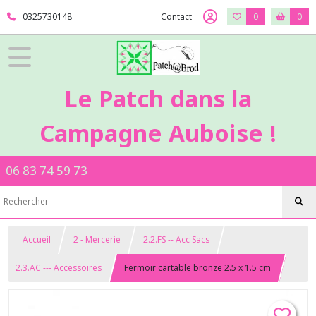
0325730148
Contact
0
0
Le Patch dans la
Campagne Auboise !
06 83 74 59 73
Accueil
2 - Mercerie
2.2.FS -- Acc Sacs
2.3.AC --- Accessoires
Fermoir cartable bronze 2.5 x 1.5 cm