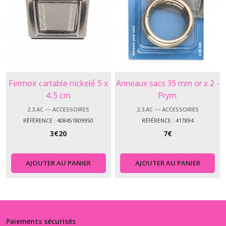
Fermoir cartable nickelé 5 x
Anneaux sacs 35 mm or x 2 -
4.5 cm
Prym
2.3.AC --- ACCESSOIRES
2.3.AC --- ACCESSOIRES
RÉFÉRENCE : 408451809950
RÉFÉRENCE : 417894
3
€
20
7
€
AJOUTER AU PANIER
AJOUTER AU PANIER
Paiements sécurisés