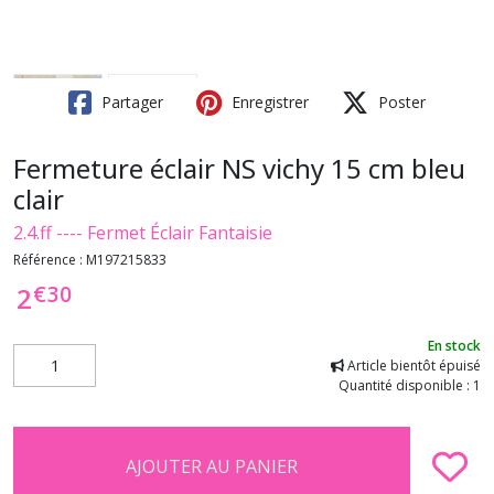
Partager
Enregistrer
Poster
Fermeture éclair NS vichy 15 cm bleu
clair
2.4.ff ---- Fermet Éclair Fantaisie
Référence :
M197215833
€
30
2
En stock
Article bientôt épuisé
Quantité disponible : 1
AJOUTER AU PANIER