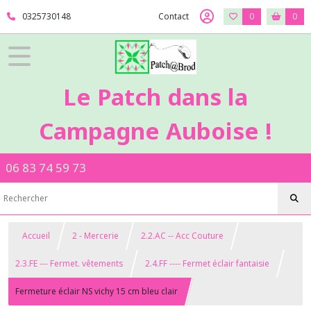
0325730148
Contact
0
0
Le Patch dans la
Campagne Auboise !
06 83 74 59 73
Accueil
2 - Mercerie
2.2.AC -- Acc Couture
2.3.FE --- Fermet. vêtements
2.4.FF ---- Fermet éclair fantaisie
Fermeture éclair NS vichy 15 cm bleu clair