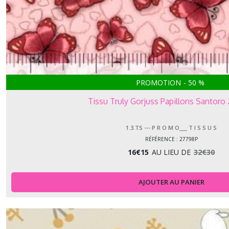
PROMOTION
-
50
%
Tissu Truly Gorjuss Papillons Santoro
1.3.TS --- P R O M O___ T I S S U S
RÉFÉRENCE : 27798P
16
€
15
AU LIEU DE
32
€
30
AJOUTER AU PANIER