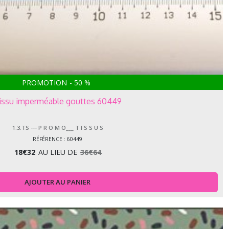
PROMOTION
-
50
%
issu imperméable gouttes 60449
1.3.TS --- P R O M O___ T I S S U S
RÉFÉRENCE : 60449
18
€
32
AU LIEU DE
36
€
64
AJOUTER AU PANIER