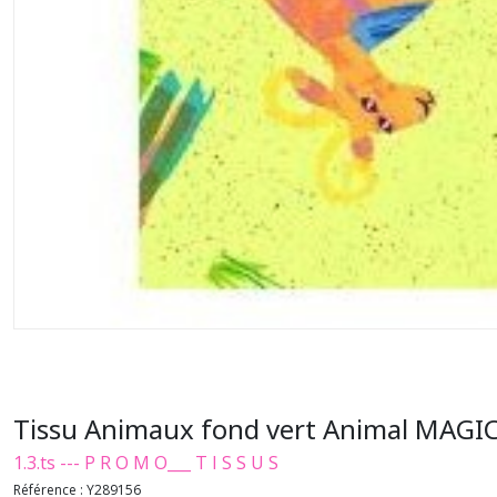
Tissu Animaux fond vert Animal MAGI
1.3.ts --- P R O M O___ T I S S U S
Référence :
Y289156