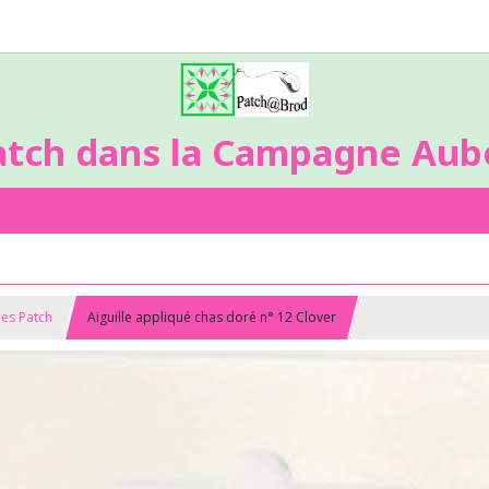
atch dans la Campagne Aubo
lles Patch
Aiguille appliqué chas doré n° 12 Clover