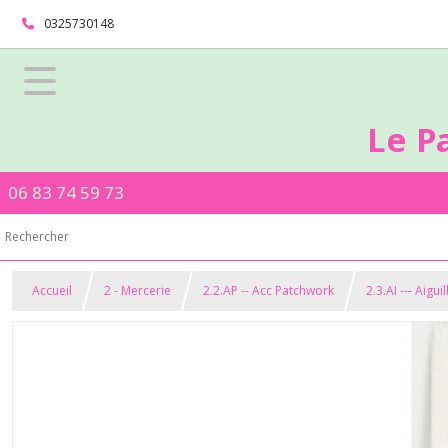
0325730148
Le P
06 83 74 59 73
Accueil
2 - Mercerie
2.2.AP -- Acc Patchwork
2.3.AI --- Aigui