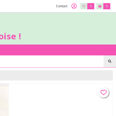
Contact
0
0
ise !