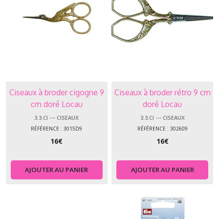
Ciseaux à broder cigogne 9
Ciseaux à broder rétro 9 cm
cm doré Locau
doré Locau
3.3.CI --- CISEAUX
3.3.CI --- CISEAUX
RÉFÉRENCE : 3015D9
RÉFÉRENCE : 302609
16
€
16
€
AJOUTER AU PANIER
AJOUTER AU PANIER