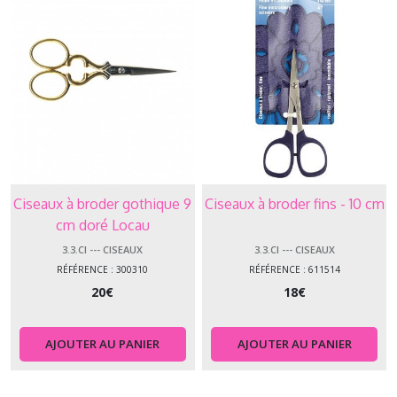
Ciseaux à broder gothique 9
Ciseaux à broder fins - 10 cm
cm doré Locau
3.3.CI --- CISEAUX
3.3.CI --- CISEAUX
RÉFÉRENCE : 300310
RÉFÉRENCE : 611514
20
€
18
€
AJOUTER AU PANIER
AJOUTER AU PANIER