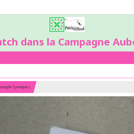
atch dans la Campagne Aubo
e souple Cyriaque L