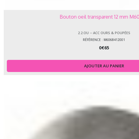
Bouton oeil transparent 12 mm M6
2.2.OU -- ACC OURS & POUPÉES
RÉFÉRENCE : M6068412001
0
€
65
AJOUTER AU PANIER