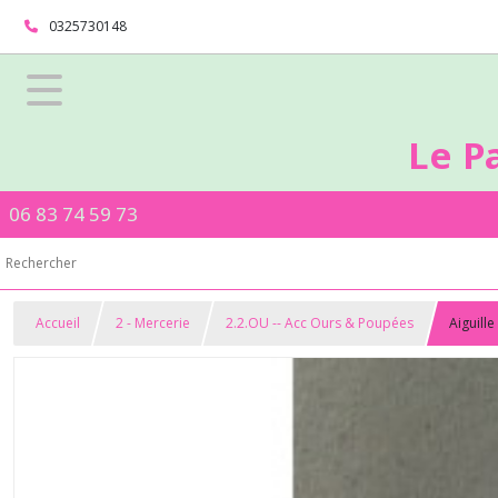
0325730148
Le P
06 83 74 59 73
Accueil
2 - Mercerie
2.2.OU -- Acc Ours & Poupées
Aiguill