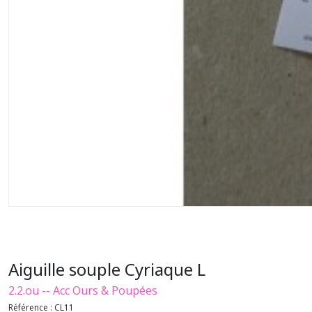
Aiguille souple Cyriaque L
2.2.ou -- Acc Ours & Poupées
Référence :
CL11