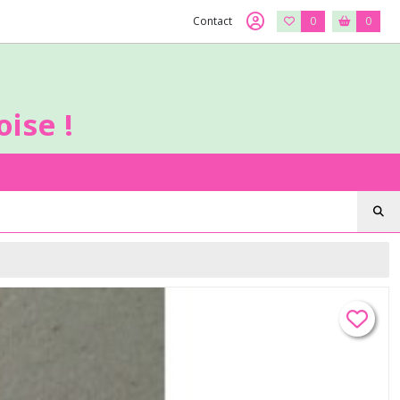
Contact
0
0
ise !