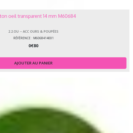
ton oeil transparent 14 mm M60684
2.2.OU -- ACC OURS & POUPÉES
RÉFÉRENCE : M6068414001
0
€
80
AJOUTER AU PANIER