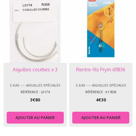
Aiguilles courbes x 3
Rentre-fils Prym 611836
2.4.AS ---- AIGUILLES SPÉCIALES
2.4.AS ---- AIGUILLES SPÉCIALES
RÉFÉRENCE : L0174
RÉFÉRENCE : 611836
3
€
80
4
€
30
AJOUTER AU PANIER
AJOUTER AU PANIER