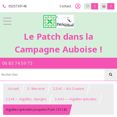
0325730148
Contact
0
0
Le Patch dans la
Campagne Auboise !
06 83 74 59 73
Accueil
2 - Mercerie
2.2.AC -- Acc Couture
2.3.AE --- Aiguilles - Epingles
2.4.AS ---- Aiguilles spéciales
Aiguilles spéciales poupées Prym 131140