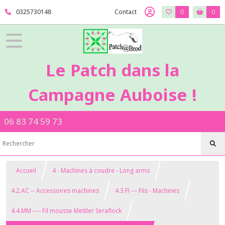
0325730148
Contact
0
0
Le Patch dans la
Campagne Auboise !
06 83 74 59 73
Accueil
4 - Machines à coudre - Long arms
4.2.AC -- Accessoires machines
4.3.FI --- Fils - Machines
4.4.MM ---- Fil mousse Mettler Seraflock