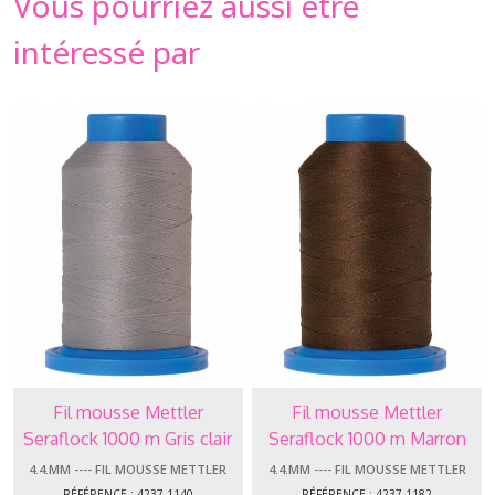
Vous pourriez aussi être
intéressé par
Fil mousse Mettler
Fil mousse Mettler
Seraflock 1000 m Gris clair
Seraflock 1000 m Marron
foncé
4.4.MM ---- FIL MOUSSE METTLER
4.4.MM ---- FIL MOUSSE METTLER
SERAFLOCK
SERAFLOCK
RÉFÉRENCE : 4237-1140
RÉFÉRENCE : 4237-1182