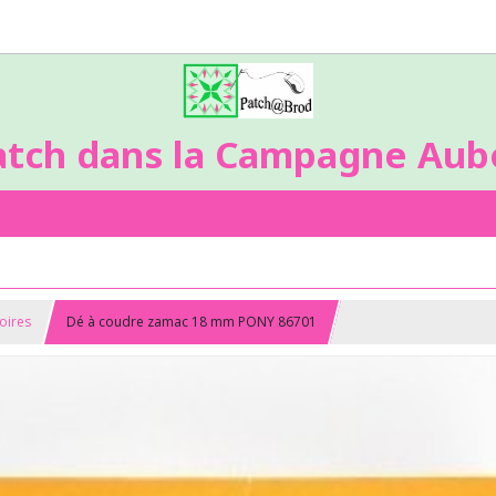
atch dans la Campagne Aubo
soires
Dé à coudre zamac 18 mm PONY 86701