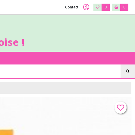
Contact
0
0
ise !