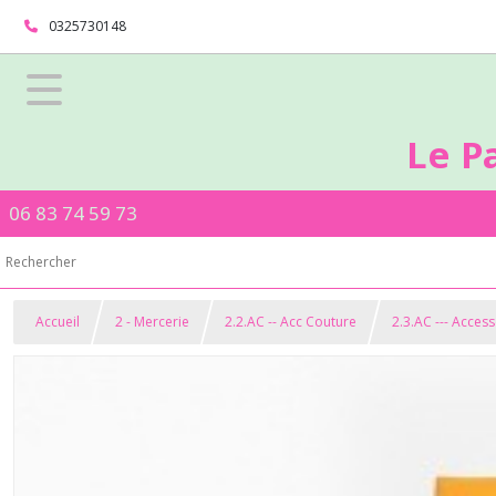
0325730148
Le P
06 83 74 59 73
Accueil
2 - Mercerie
2.2.AC -- Acc Couture
2.3.AC --- Acces