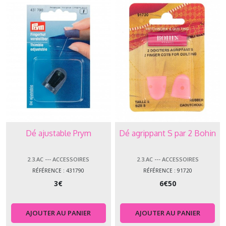
Dé ajustable Prym
Dé agrippant S par 2 Bohin
2.3.AC --- ACCESSOIRES
2.3.AC --- ACCESSOIRES
RÉFÉRENCE : 431790
RÉFÉRENCE : 91720
3
€
6
€
50
AJOUTER AU PANIER
AJOUTER AU PANIER