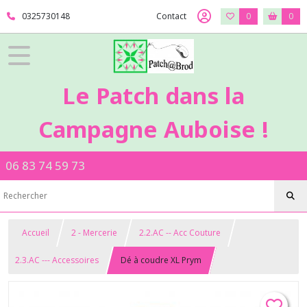
0325730148
Contact
0
0
Le Patch dans la
Campagne Auboise !
06 83 74 59 73
Accueil
2 - Mercerie
2.2.AC -- Acc Couture
2.3.AC --- Accessoires
Dé à coudre XL Prym