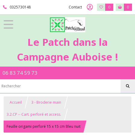
0325730148
Contact
0
0
Le Patch dans la
Campagne Auboise !
06 83 74 59 73
Accueil
3 - Broderie main
3.2.CP -- Cart. perforé et access.
Feuille origami perforé 15 x 15 cm Bleu nuit