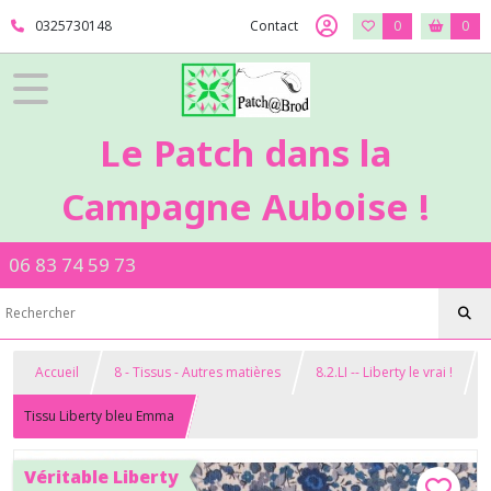
0325730148
Contact
0
0
Le Patch dans la
Campagne Auboise !
06 83 74 59 73
Accueil
8 - Tissus - Autres matières
8.2.LI -- Liberty le vrai !
Tissu Liberty bleu Emma
Véritable Liberty