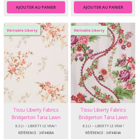
AJOUTER AU PANIER
AJOUTER AU PANIER
Véritable Liberty
Véritable Liberty
Tissu Liberty Fabrics
Tissu Liberty Fabrics
Bridgerton Tana Lawn
Bridgerton Tana Lawn
Garden Blooms
Ribbon Cascade
8.2.LI -- LIBERTY LE VRAI !
8.2.LI -- LIBERTY LE VRAI !
RÉFÉRENCE : 34T4408A
RÉFÉRENCE : 34T4404A