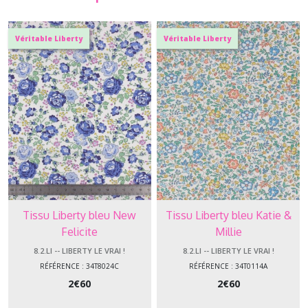
Véritable Liberty
Véritable Liberty
Tissu Liberty bleu New
Tissu Liberty bleu Katie &
Felicite
Millie
8.2.LI -- LIBERTY LE VRAI !
8.2.LI -- LIBERTY LE VRAI !
RÉFÉRENCE : 34T8024C
RÉFÉRENCE : 34T0114A
2
€
60
2
€
60