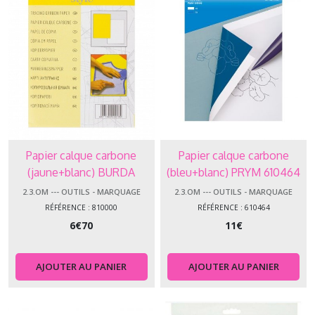
Papier calque carbone
Papier calque carbone
(jaune+blanc) BURDA
(bleu+blanc) PRYM 610464
810000
2.3.OM --- OUTILS - MARQUAGE
2.3.OM --- OUTILS - MARQUAGE
RÉFÉRENCE : 810000
RÉFÉRENCE : 610464
6
€
70
11
€
AJOUTER AU PANIER
AJOUTER AU PANIER