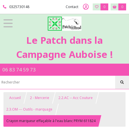
0325730148
Contact
0
0
Le Patch dans la
Campagne Auboise !
06 83 74 59 73
Accueil
2 - Mercerie
2.2.AC -- Acc Couture
2.3.OM --- Outils - marquage
Crayon marqueur effaçable à l'eau blanc PRYM 611824