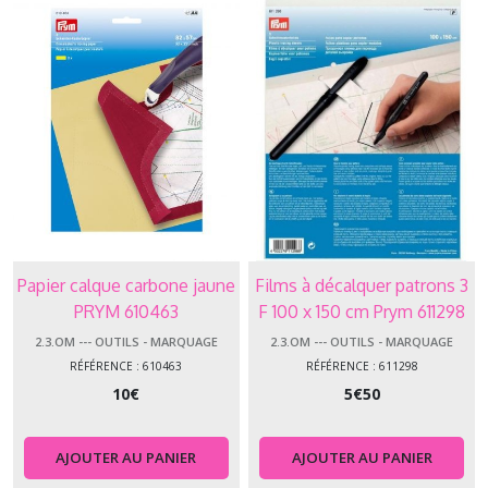
Papier calque carbone jaune
Films à décalquer patrons 3
PRYM 610463
F 100 x 150 cm Prym 611298
2.3.OM --- OUTILS - MARQUAGE
2.3.OM --- OUTILS - MARQUAGE
RÉFÉRENCE : 610463
RÉFÉRENCE : 611298
10
€
5
€
50
AJOUTER AU PANIER
AJOUTER AU PANIER