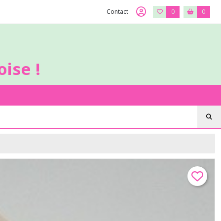
Contact
0
0
ise !