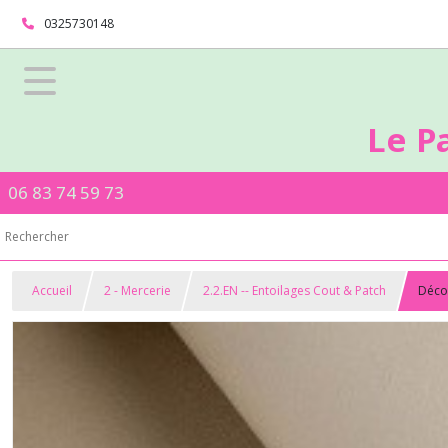
0325730148
Le P
06 83 74 59 73
Accueil
2 - Mercerie
2.2.EN -- Entoilages Cout & Patch
Décov