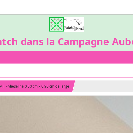
atch dans la Campagne Aubo
il I - vlieseline 0.50 cm x 0.90 cm de large