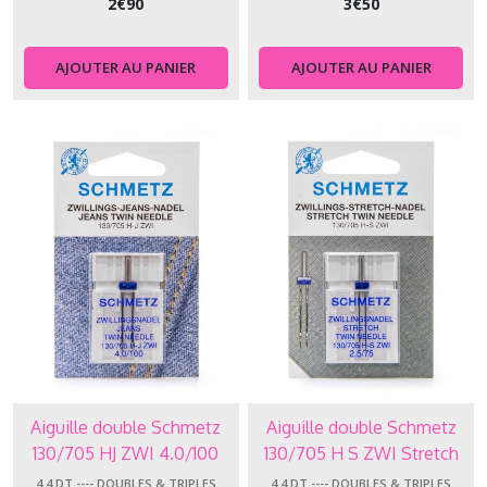
2
€
90
3
€
50
AJOUTER AU PANIER
AJOUTER AU PANIER
Aiguille double Schmetz
Aiguille double Schmetz
130/705 HJ ZWI 4.0/100
130/705 H S ZWI Stretch
2.5/75
4.4.DT ---- DOUBLES & TRIPLES
4.4.DT ---- DOUBLES & TRIPLES