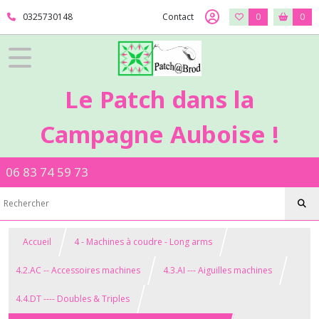
0325730148
Contact
0
0
Le Patch dans la
Campagne Auboise !
06 83 74 59 73
Accueil
4 - Machines à coudre - Long arms
4.2.AC -- Accessoires machines
4.3.AI --- Aiguilles machines
4.4.DT ---- Doubles & Triples