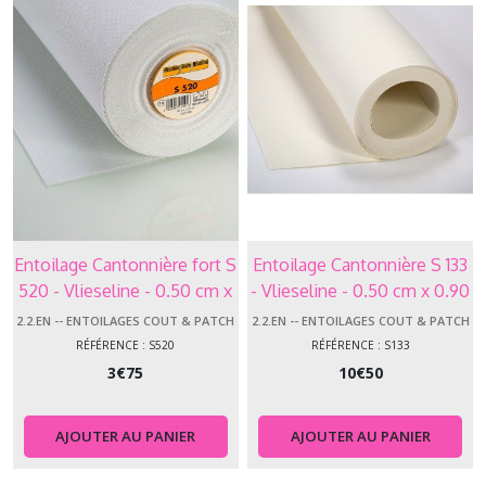
Entoilage Cantonnière fort S
Entoilage Cantonnière S 133
520 - Vlieseline - 0.50 cm x
- Vlieseline - 0.50 cm x 0.90
0.45 cm de large
cm de large
2.2.EN -- ENTOILAGES COUT & PATCH
2.2.EN -- ENTOILAGES COUT & PATCH
RÉFÉRENCE : S520
RÉFÉRENCE : S133
3
€
75
10
€
50
AJOUTER AU PANIER
AJOUTER AU PANIER