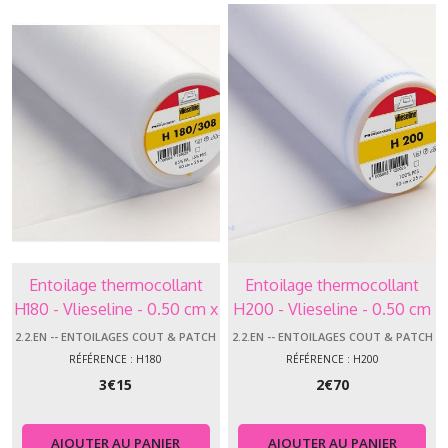
Entoilage thermocollant
Entoilage thermocollant
H180 - Vlieseline - 0.50 cm x
H200 - Vlieseline - 0.50 cm
0.90 cm de large
x 0.90 cm de large
2.2.EN -- ENTOILAGES COUT & PATCH
2.2.EN -- ENTOILAGES COUT & PATCH
RÉFÉRENCE : H180
RÉFÉRENCE : H200
3
€
15
2
€
70
AJOUTER AU PANIER
AJOUTER AU PANIER