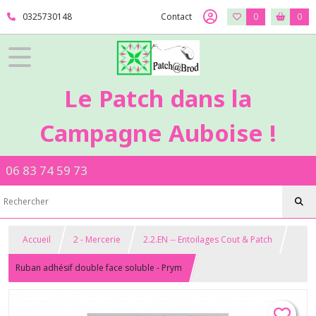
0325730148
Contact
0
0
Le Patch dans la
Campagne Auboise !
06 83 74 59 73
Accueil
2 - Mercerie
2.2.EN -- Entoilages Cout & Patch
Ruban adhésif double face soluble - Prym