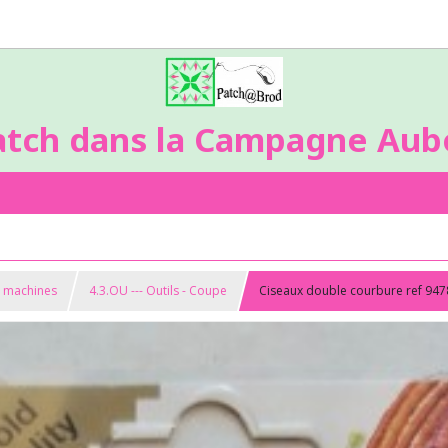
atch dans la Campagne Aubo
s machines
4.3.OU --- Outils - Coupe
Ciseaux double courbure ref 94