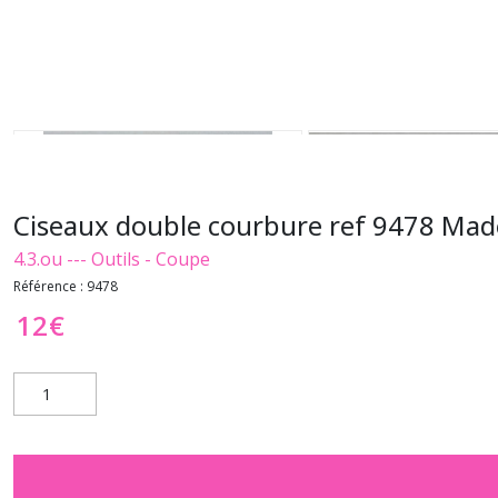
Ciseaux double courbure ref 9478 Mad
4.3.ou --- Outils - Coupe
Référence :
9478
12
€