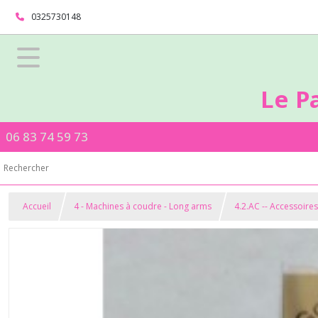
0325730148
Le P
06 83 74 59 73
Accueil
4 - Machines à coudre - Long arms
4.2.AC -- Accessoire