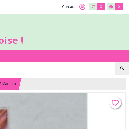
Contact
0
0
ise !
78 Madeira