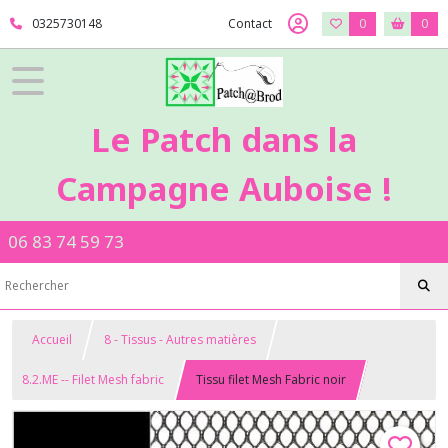
0325730148
Contact
0
0
Le Patch dans la
Campagne Auboise !
06 83 74 59 73
Accueil
8 - Tissus - Autres matières
8.2.ME -- Filet Mesh fabric
Tissu filet Mesh Fabric noir