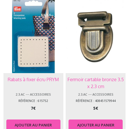
Rabats à fixer écru PRYM
Fermoir cartable bronze 3.5
x 2.3 cm
2.3.AC --- ACCESSOIRES
2.3.AC --- ACCESSOIRES
RÉFÉRENCE : 615752
RÉFÉRENCE : 408451579944
7
€
5
€
AJOUTER AU PANIER
AJOUTER AU PANIER