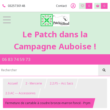
0325730148
Contact
0
0
Le Patch dans la
Campagne Auboise !
06 83 74 59 73
Accueil
2 - Mercerie
2.2.FS -- Acc Sacs
2.3.AC --- Accessoires
Fermeture de cartable à coudre bronze-marron foncé - Prym