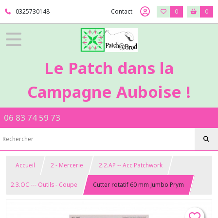
0325730148
Contact
0
0
Le Patch dans la
Campagne Auboise !
06 83 74 59 73
Accueil
2 - Mercerie
2.2.AP -- Acc Patchwork
2.3.OC --- Outils - Coupe
Cutter rotatif 60 mm Jumbo Prym