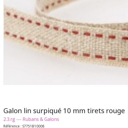
Galon lin surpiqué 10 mm tirets rouge
2.3.rg --- Rubans & Galons
Référence :
S7751B10008