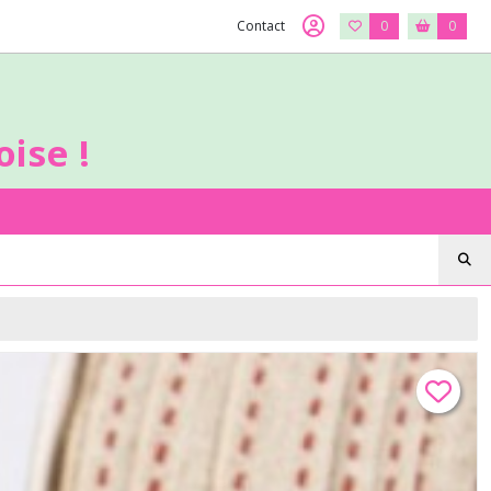
Contact
0
0
ise !