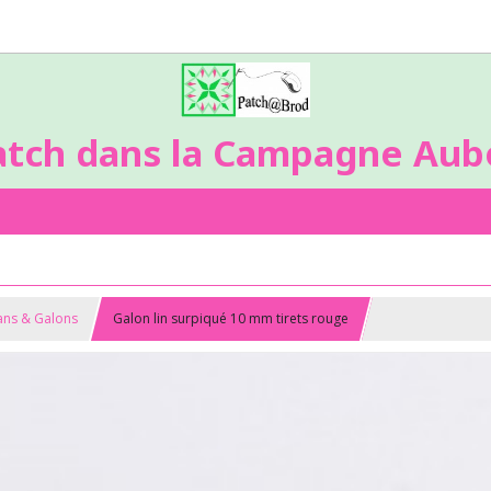
atch dans la Campagne Aubo
bans & Galons
Galon lin surpiqué 10 mm tirets rouge