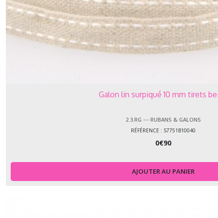
Galon lin surpiqué 10 mm tirets be
2.3.RG --- RUBANS & GALONS
RÉFÉRENCE : S7751B10040
0
€
90
AJOUTER AU PANIER