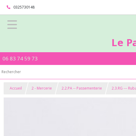
0325730148
Le P
06 83 74 59 73
Accueil
2 - Mercerie
2.2.PA -- Passementerie
2.3.RG --- Ru