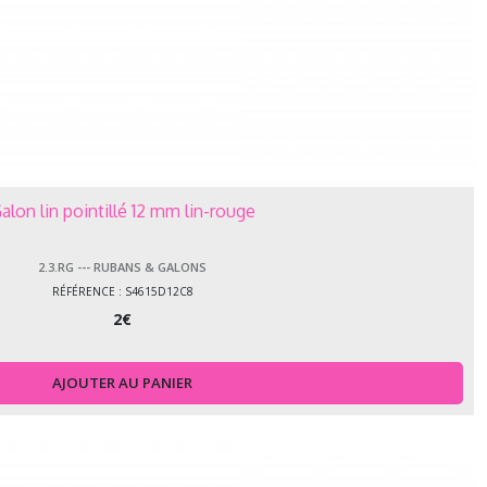
alon lin pointillé 12 mm lin-rouge
2.3.RG --- RUBANS & GALONS
RÉFÉRENCE : S4615D12C8
2
€
AJOUTER AU PANIER