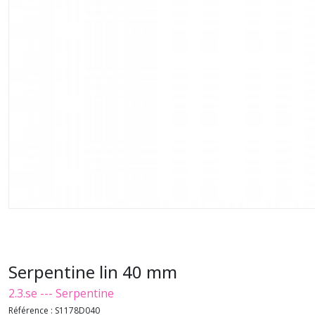
Serpentine lin 40 mm
2.3.se --- Serpentine
Référence :
S1178D040