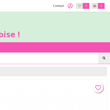
Contact
0
0
ise !