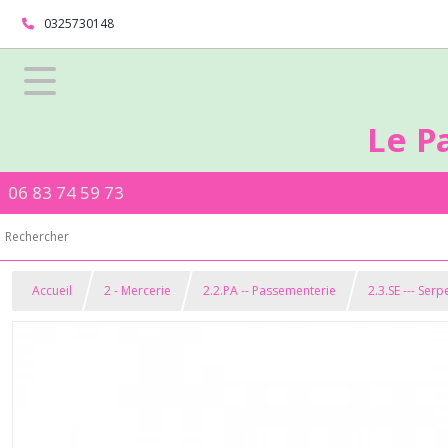
0325730148
Le P
06 83 74 59 73
Accueil
2 - Mercerie
2.2.PA -- Passementerie
2.3.SE --- Serp