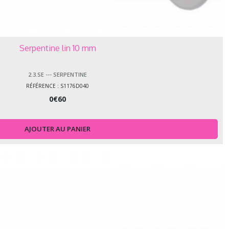
Serpentine lin 10 mm
2.3.SE --- SERPENTINE
RÉFÉRENCE : S1176D040
0
€
60
AJOUTER AU PANIER