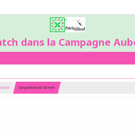
atch dans la Campagne Aubo
entine
Serpentine lin 40 mm