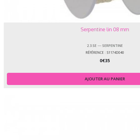
Serpentine lin 08 mm
2.3.SE --- SERPENTINE
RÉFÉRENCE : S1174D040
0
€
35
AJOUTER AU PANIER