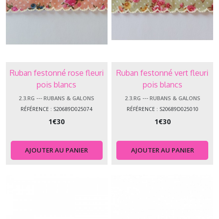
Ruban festonné rose fleuri
Ruban festonné vert fleuri
pois blancs
pois blancs
2.3.RG --- RUBANS & GALONS
2.3.RG --- RUBANS & GALONS
RÉFÉRENCE : S20689D025074
RÉFÉRENCE : S20689D025010
1
€
30
1
€
30
AJOUTER AU PANIER
AJOUTER AU PANIER