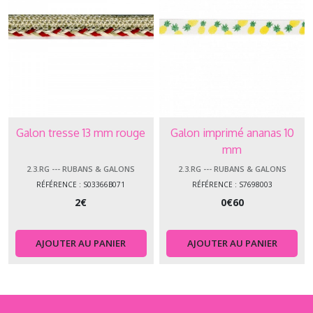
Galon tresse 13 mm rouge
Galon imprimé ananas 10
mm
2.3.RG --- RUBANS & GALONS
2.3.RG --- RUBANS & GALONS
RÉFÉRENCE : S03366B071
RÉFÉRENCE : S7698003
2
€
0
€
60
AJOUTER AU PANIER
AJOUTER AU PANIER