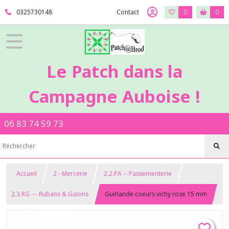
0325730148
Contact
0
0
Le Patch dans la
Campagne Auboise !
06 83 74 59 73
Accueil
2 - Mercerie
2.2.PA -- Passementerie
2.3.RG --- Rubans & Galons
Guirlande coeurs vichy rose 15 mm