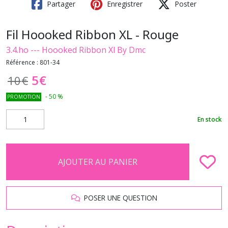
Partager
Enregistrer
Poster
Fil Hoooked Ribbon XL - Rouge
3.4.ho --- Hoooked Ribbon Xl By Dmc
Référence :
801-34
5
€
10
€
-
50
%
PROMOTION
En stock
AJOUTER AU PANIER
POSER UNE QUESTION