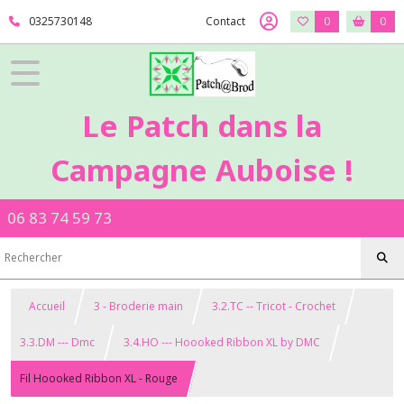
0325730148
Contact
0
0
Le Patch dans la
Campagne Auboise !
06 83 74 59 73
Accueil
3 - Broderie main
3.2.TC -- Tricot - Crochet
3.3.DM --- Dmc
3.4.HO --- Hoooked Ribbon XL by DMC
Fil Hoooked Ribbon XL - Rouge