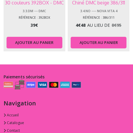
30 couleurs 392BOX - DMC
Chiné DMC beige 386/311
3.3.DM --- DMC
3.4.NO ---- NOVA VITA 4
RÉFÉRENCE : 392BOX
RÉFÉRENCE : 386/311
39
€
4
€
48
AU LIEU DE
8
€
95
AJOUTER AU PANIER
AJOUTER AU PANIER
Paiements sécurisés
Navigation
Accueil
Catalogue
Contact