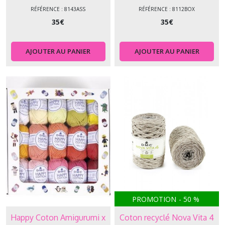
RÉFÉRENCE : 8143ASS
RÉFÉRENCE : 8112BOX
35
€
35
€
AJOUTER AU PANIER
AJOUTER AU PANIER
PROMOTION
-
50
%
Happy Coton Amigurumi x
Coton recyclé Nova Vita 4