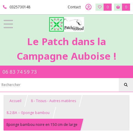
0325730148
Contact
0
0
Le Patch dans la
Campagne Auboise !
06 83 74 59 73
Accueil
8 - Tissus - Autres matières
8.2.BA -- Eponge bambou
Eponge bambou noire en 150 cm de large