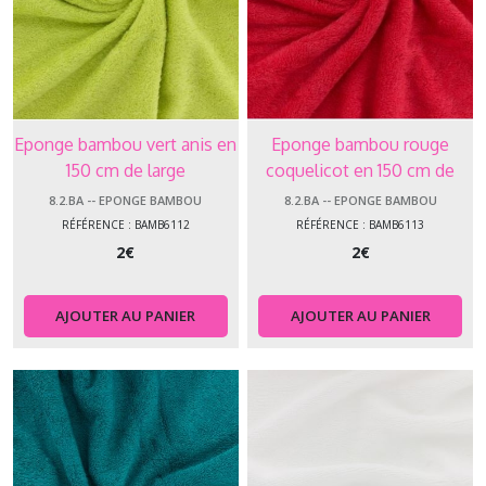
Eponge bambou vert anis en
Eponge bambou rouge
150 cm de large
coquelicot en 150 cm de
large
8.2.BA -- EPONGE BAMBOU
8.2.BA -- EPONGE BAMBOU
RÉFÉRENCE : BAMB6112
RÉFÉRENCE : BAMB6113
2
€
2
€
AJOUTER AU PANIER
AJOUTER AU PANIER