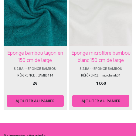
Eponge bambou lagon en
Eponge microfibre bambou
150 cm de large
blanc 150 cm de large
8.2.BA -- EPONGE BAMBOU
8.2.BA -- EPONGE BAMBOU
RÉFÉRENCE : BAMB6114
RÉFÉRENCE : microbamb01
2
€
1
€
60
AJOUTER AU PANIER
AJOUTER AU PANIER
Paiements sécurisés