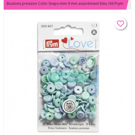
Boutons pression Color Snaps mini 9 mm assortiment bleu /36 Prym