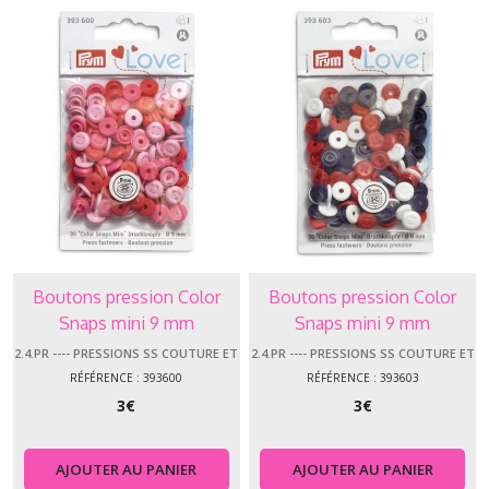
Boutons pression Color
Boutons pression Color
Snaps mini 9 mm
Snaps mini 9 mm
assortiment rose /36 Prym
assortiment multicolore /36
2.4.PR ---- PRESSIONS SS COUTURE ET
2.4.PR ---- PRESSIONS SS COUTURE ET
ACCESS.
ACCESS.
Prym
RÉFÉRENCE : 393600
RÉFÉRENCE : 393603
3
€
3
€
AJOUTER AU PANIER
AJOUTER AU PANIER