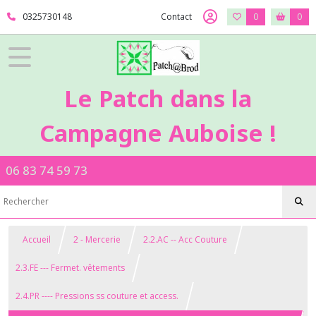
0325730148
Contact
0
0
Le Patch dans la
Campagne Auboise !
06 83 74 59 73
Accueil
2 - Mercerie
2.2.AC -- Acc Couture
2.3.FE --- Fermet. vêtements
2.4.PR ---- Pressions ss couture et access.