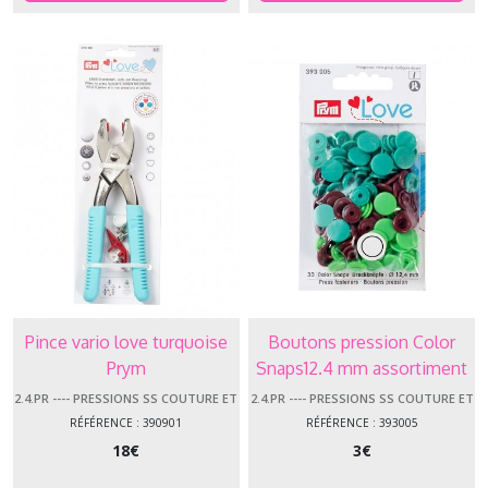
Pince vario love turquoise
Boutons pression Color
Prym
Snaps12.4 mm assortiment
vert-marron /30 Prym
2.4.PR ---- PRESSIONS SS COUTURE ET
2.4.PR ---- PRESSIONS SS COUTURE ET
ACCESS.
ACCESS.
RÉFÉRENCE : 390901
RÉFÉRENCE : 393005
18
€
3
€